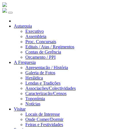
Autarquia
Executivo
Assembleia
Proc. Concursais
Editais / Atas / Regimentos
Contas de Gerência
Orçamento / PPI
A Freguesia
Apresentação / História
Galeria de Fotos
Heráldica
Lendas e Tradições
Associações/Colectividades
Caracterização/Censos
Toponímia
Notícias
Visitar
Locais de Interesse
Onde Comer/Dormir
Feiras e Festividades