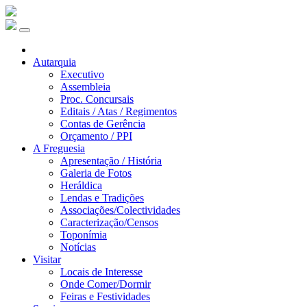
Autarquia
Executivo
Assembleia
Proc. Concursais
Editais / Atas / Regimentos
Contas de Gerência
Orçamento / PPI
A Freguesia
Apresentação / História
Galeria de Fotos
Heráldica
Lendas e Tradições
Associações/Colectividades
Caracterização/Censos
Toponímia
Notícias
Visitar
Locais de Interesse
Onde Comer/Dormir
Feiras e Festividades