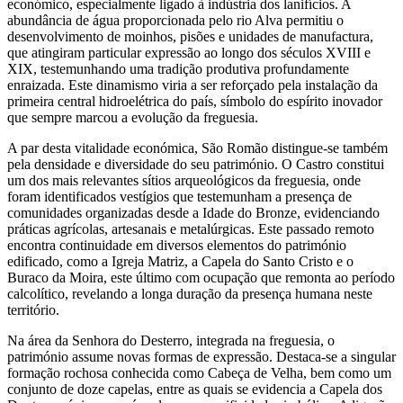
económico, especialmente ligado à indústria dos lanifícios. A
abundância de água proporcionada pelo rio Alva permitiu o
desenvolvimento de moinhos, pisões e unidades de manufactura,
que atingiram particular expressão ao longo dos séculos XVIII e
XIX, testemunhando uma tradição produtiva profundamente
enraizada. Este dinamismo viria a ser reforçado pela instalação da
primeira central hidroelétrica do país, símbolo do espírito inovador
que sempre marcou a evolução da freguesia.
A par desta vitalidade económica, São Romão distingue-se também
pela densidade e diversidade do seu património. O Castro constitui
um dos mais relevantes sítios arqueológicos da freguesia, onde
foram identificados vestígios que testemunham a presença de
comunidades organizadas desde a Idade do Bronze, evidenciando
práticas agrícolas, artesanais e metalúrgicas. Este passado remoto
encontra continuidade em diversos elementos do património
edificado, como a Igreja Matriz, a Capela do Santo Cristo e o
Buraco da Moira, este último com ocupação que remonta ao período
calcolítico, revelando a longa duração da presença humana neste
território.
Na área da Senhora do Desterro, integrada na freguesia, o
património assume novas formas de expressão. Destaca-se a singular
formação rochosa conhecida como Cabeça de Velha, bem como um
conjunto de doze capelas, entre as quais se evidencia a Capela dos