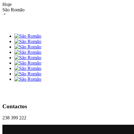
Hoje
São Romão
°
Contactos
238 399 222
geral@freguesiasaoromao.pt