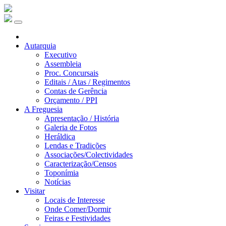
Autarquia
Executivo
Assembleia
Proc. Concursais
Editais / Atas / Regimentos
Contas de Gerência
Orçamento / PPI
A Freguesia
Apresentação / História
Galeria de Fotos
Heráldica
Lendas e Tradições
Associações/Colectividades
Caracterização/Censos
Toponímia
Notícias
Visitar
Locais de Interesse
Onde Comer/Dormir
Feiras e Festividades