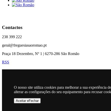
Contactos
238 399 222
geral@freguesiasaoromao.pt
Praça 18 Dezembro, Nº 1 | 6270-286 São Romão
RSS
Horário
O nosso site utiliza cookies para melhorar a sua experiência 
alterar as configurações do seu equipamento para recusar coo
Mapa
Aceitar eFechar
Freguesia de São Romão © 2026
Todos os direitos são reservados
|