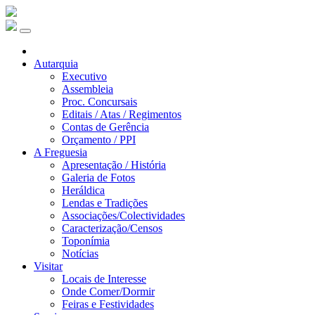
Autarquia
Executivo
Assembleia
Proc. Concursais
Editais / Atas / Regimentos
Contas de Gerência
Orçamento / PPI
A Freguesia
Apresentação / História
Galeria de Fotos
Heráldica
Lendas e Tradições
Associações/Colectividades
Caracterização/Censos
Toponímia
Notícias
Visitar
Locais de Interesse
Onde Comer/Dormir
Feiras e Festividades