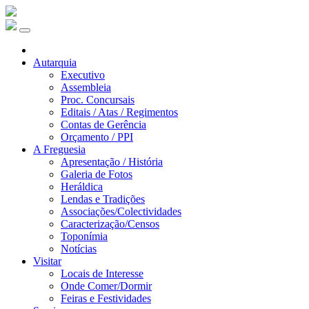
Autarquia
Executivo
Assembleia
Proc. Concursais
Editais / Atas / Regimentos
Contas de Gerência
Orçamento / PPI
A Freguesia
Apresentação / História
Galeria de Fotos
Heráldica
Lendas e Tradições
Associações/Colectividades
Caracterização/Censos
Toponímia
Notícias
Visitar
Locais de Interesse
Onde Comer/Dormir
Feiras e Festividades