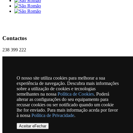
Contactos
238 399 222
geral@freguesiasaoromao.pt
Praça 18 Dezembro, Nº 1 | 6270-286 São Romão
O nosso site utiliza cookies para melhorar a sua
RSS
experiência de navegação. Descubra mais informações
sobre a utilização de cookies e tecnologias
semelhantes na nossa
Política de Cookies
. Poderá
alterar as configurações do seu equipamento para
Horário
recusar cookies ou ser notificado quando um cookie
lhe for enviado. Para mais informação aceda por favor
à nossa
Política de Privacidade
.
Mapa
Aceitar eFechar