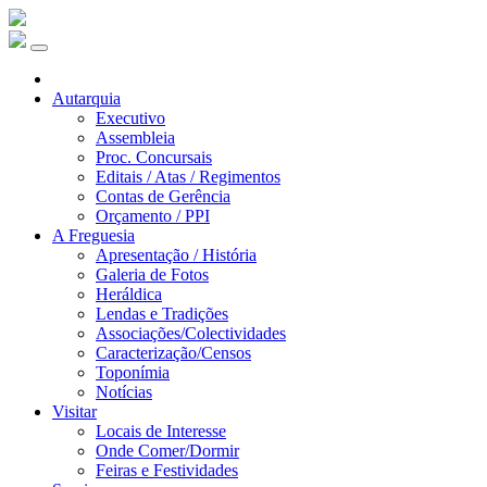
Autarquia
Executivo
Assembleia
Proc. Concursais
Editais / Atas / Regimentos
Contas de Gerência
Orçamento / PPI
A Freguesia
Apresentação / História
Galeria de Fotos
Heráldica
Lendas e Tradições
Associações/Colectividades
Caracterização/Censos
Toponímia
Notícias
Visitar
Locais de Interesse
Onde Comer/Dormir
Feiras e Festividades