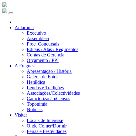
Autarquia
Executivo
Assembleia
Proc. Concursais
Editais / Atas / Regimentos
Contas de Gerência
Orçamento / PPI
A Freguesia
Apresentação / História
Galeria de Fotos
Heráldica
Lendas e Tradições
Associações/Colectividades
Caracterização/Censos
Toponímia
Notícias
Visitar
Locais de Interesse
Onde Comer/Dormir
Feiras e Festividades