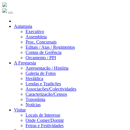
Autarquia
Executivo
Assembleia
Proc. Concursais
Editais / Atas / Regimentos
Contas de Gerência
Orçamento / PPI
A Freguesia
Apresentação / História
Galeria de Fotos
Heráldica
Lendas e Tradições
Associações/Colectividades
Caracterização/Censos
Toponímia
Notícias
Visitar
Locais de Interesse
Onde Comer/Dormir
Feiras e Festividades