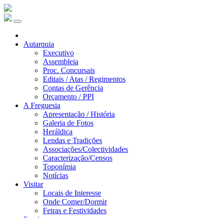
Autarquia
Executivo
Assembleia
Proc. Concursais
Editais / Atas / Regimentos
Contas de Gerência
Orçamento / PPI
A Freguesia
Apresentação / História
Galeria de Fotos
Heráldica
Lendas e Tradições
Associações/Colectividades
Caracterização/Censos
Toponímia
Notícias
Visitar
Locais de Interesse
Onde Comer/Dormir
Feiras e Festividades